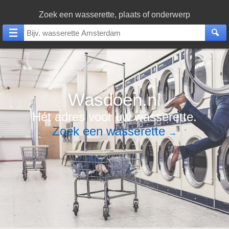
Zoek een wasserette, plaats of onderwerp
Wasdoen.nl
Hét adres voor uw wasserette.
Zoek een wasserette
→