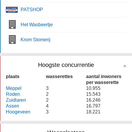
PATSHOP
Het Wasbeertje
Krom Stomerij
Hoogste concurrentie
plaats
wasserettes
aantal inwoners
per wasserette
Meppel
3
10.955
Roden
2
15.543
Zuidlaren
2
16.246
Assen
4
16.797
Hoogeveen
3
18.221