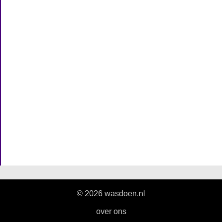
© 2026 wasdoen.nl
|
over ons
|