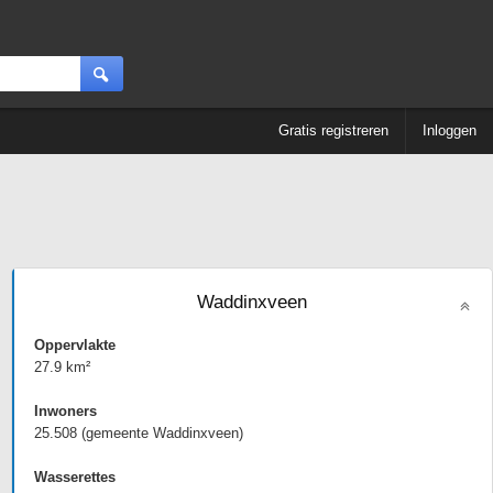
Gratis registreren
Inloggen
n
Waddinxveen
Oppervlakte
27.9 km²
Inwoners
25.508 (gemeente Waddinxveen)
Wasserettes