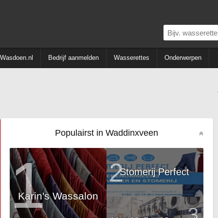
Wasdoen.nl
Bedrijf aanmelden
Wasserettes
Onderwerpen
Populairst in Waddinxveen
1
2
Stomerij Perfect
Karin's Wassalon
3