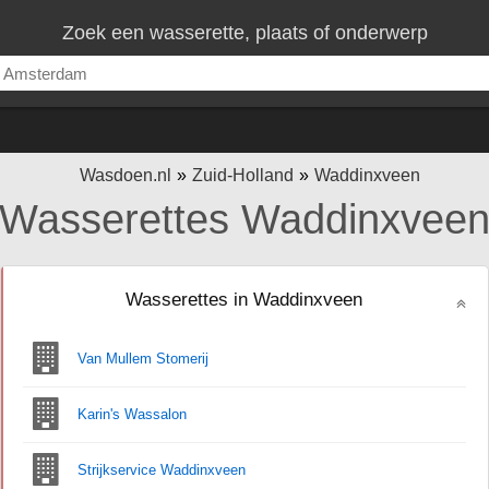
Zoek een wasserette, plaats of onderwerp
Wasdoen.nl
Zuid-Holland
Waddinxveen
Wasserettes Waddinxvee
Wasserettes in Waddinxveen
Van Mullem Stomerij
Karin's Wassalon
Strijkservice Waddinxveen