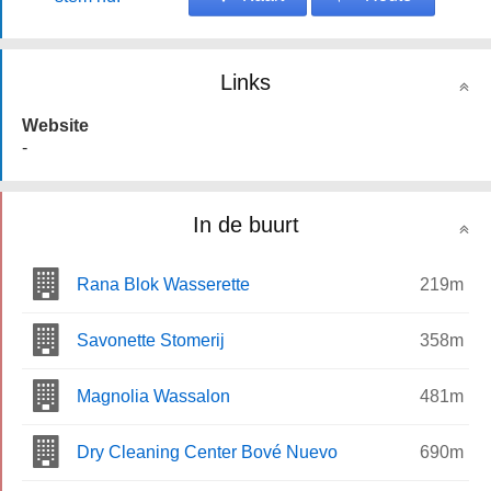
Links
Website
-
In de buurt
Rana Blok Wasserette
219m
Savonette Stomerij
358m
Magnolia Wassalon
481m
Dry Cleaning Center Bové Nuevo
690m