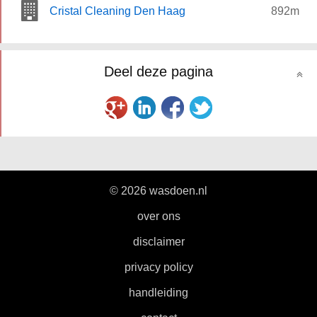
Cristal Cleaning Den Haag
892m
Deel deze pagina
© 2026 wasdoen.nl
|
over ons
|
disclaimer
|
privacy policy
|
handleiding
|