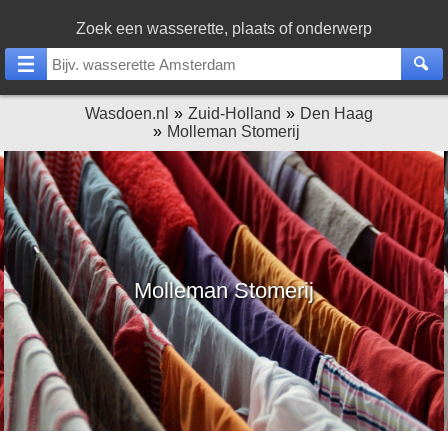
Zoek een wasserette, plaats of onderwerp
Wasdoen.nl
Zuid-Holland
Den Haag
Molleman Stomerij
Molleman Stomerij