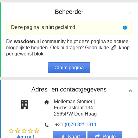
Beheerder
Deze pagina is
niet
geclaimd
De
wasdoen.nl
community helpt deze pagina zo actueel
mogelijk te houden. Ook bijdragen? Gebruik de
knop
per gewenst blok.
Claim pagina
Adres- en contactgegevens
Molleman Stomerij
Fuchsiastraat 134
2565PW
Den Haag
+31
(0)70 3251311
Kaart
Route
stem nu!