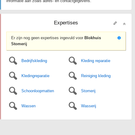
informatie aan zoals adres- en contactgegevens.
Expertises
Er zijn nog geen expertises ingevuld voor
Blokhuis
Stomerij
Bedrijfskleding
Kleding reparatie
Kledingreparatie
Reiniging kleding
Schoonloopmatten
Stomerij
Wassen
Wasserij