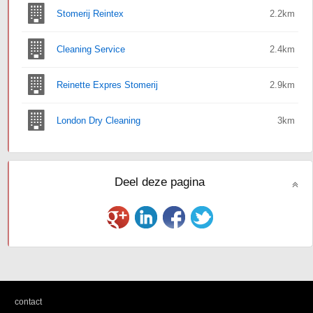
Stomerij Reintex
2.2km
Cleaning Service
2.4km
Reinette Expres Stomerij
2.9km
London Dry Cleaning
3km
Deel deze pagina
|
contact