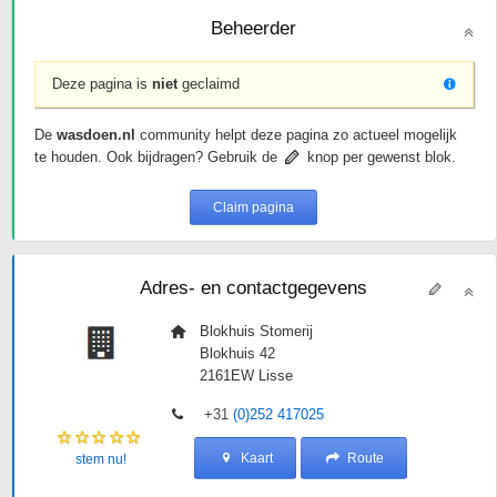
Beheerder
Deze pagina is
niet
geclaimd
De
wasdoen.nl
community helpt deze pagina zo actueel mogelijk
te houden. Ook bijdragen? Gebruik de
knop per gewenst blok.
Claim pagina
Adres- en contactgegevens
Blokhuis Stomerij
Blokhuis 42
2161EW
Lisse
+31
(0)252 417025
Kaart
Route
stem nu!