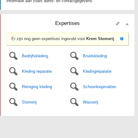
informatie aan zoals adres- en contactgegevens.
Expertises
Er zijn nog geen expertises ingevuld voor
Krom Stomerij
Bedrijfskleding
Bruidskleding
Kleding reparatie
Kledingreparatie
Reiniging kleding
Schoonloopmatten
Stomerij
Wasserij