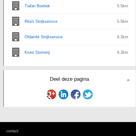
Tiafan Boetiek
5.5km
Rita's Strijkservice
5.5km
Oldambt Strijkservice
6.2km
Krom Stomerij
6.2km
Deel deze pagina
|
contact