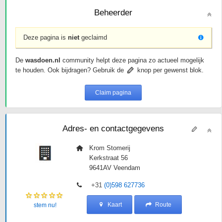
Beheerder
Deze pagina is
niet
geclaimd
De
wasdoen.nl
community helpt deze pagina zo actueel mogelijk
te houden. Ook bijdragen? Gebruik de
knop per gewenst blok.
Claim pagina
Adres- en contactgegevens
Krom Stomerij
Kerkstraat 56
9641AV
Veendam
+31
(0)598 627736
Kaart
Route
stem nu!