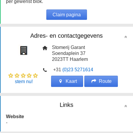
per gewenst blok.
Claim pagina
Adres- en contactgegevens
Stomerij Garant
Soendaplein 37
2023TT
Haarlem
+31
(0)23 5271614
Kaart
Route
stem nu!
Links
Website
-