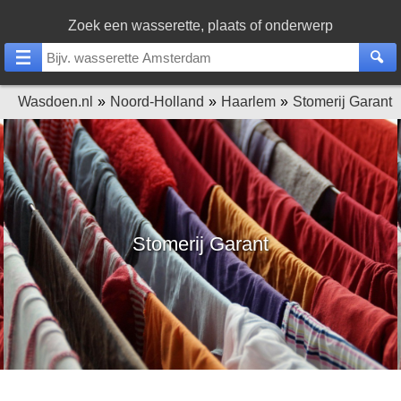
Zoek een wasserette, plaats of onderwerp
Wasdoen.nl
Noord-Holland
Haarlem
Stomerij Garant
Stomerij Garant