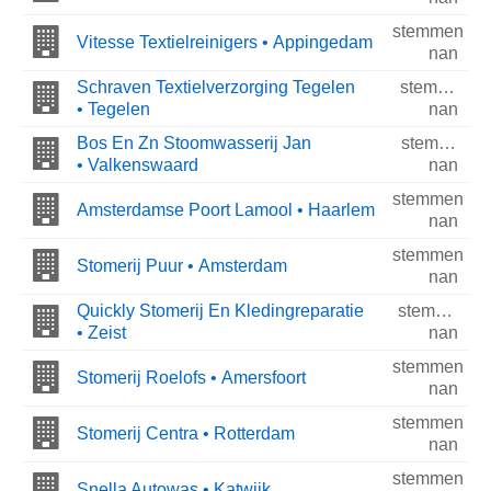
stemmen
Vitesse Textielreinigers • Appingedam
nan
Schraven Textielverzorging Tegelen
stemmen
• Tegelen
nan
Bos En Zn Stoomwasserij Jan
stemmen
• Valkenswaard
nan
stemmen
Amsterdamse Poort Lamool • Haarlem
nan
stemmen
Stomerij Puur • Amsterdam
nan
Quickly Stomerij En Kledingreparatie
stemmen
• Zeist
nan
stemmen
Stomerij Roelofs • Amersfoort
nan
stemmen
Stomerij Centra • Rotterdam
nan
stemmen
Snella Autowas • Katwijk