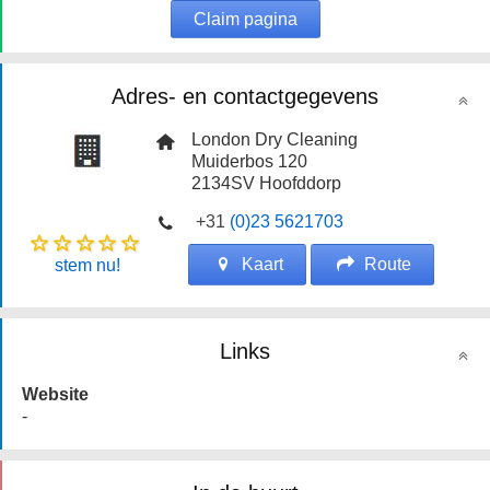
Claim pagina
Adres- en contactgegevens
London Dry Cleaning
Muiderbos 120
2134SV
Hoofddorp
+31
(0)23 5621703
Kaart
Route
stem nu!
Links
Website
-