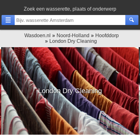
Zoek een wasserette, plaats of onderwerp
Wasdoen.nl
Noord-Holland
Hoofddorp
London Dry Cleaning
London Dry Cleaning