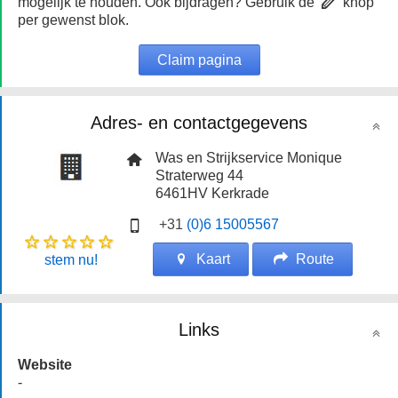
mogelijk te houden. Ook bijdragen? Gebruik de
knop
per gewenst blok.
Claim pagina
Adres- en contactgegevens
Was en Strijkservice Monique
Straterweg 44
6461HV
Kerkrade
+31
(0)6 15005567
Kaart
Route
stem nu!
Links
Website
-