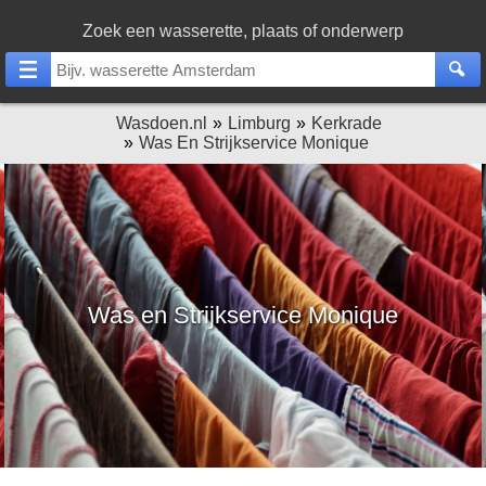
Zoek een wasserette, plaats of onderwerp
Wasdoen.nl
Limburg
Kerkrade
Was En Strijkservice Monique
Was en Strijkservice Monique