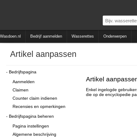
Wasdoen.nl
Bedrijf aanmelden
Wasserettes
Onderwerpen
Artikel aanpassen
Bedrijfspagina
Artikel aanpasse
Aanmelden
Enkel ingelogde gebruikers
Claimen
die op de encyclopedie pa
Counter claim indienen
Recensies en opmerkingen
Bedrijfspagina beheren
Pagina instellingen
Algemene beschrijving