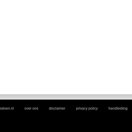
|
|
|
|
sdoen.nl
over ons
disclaimer
privacy policy
handleiding