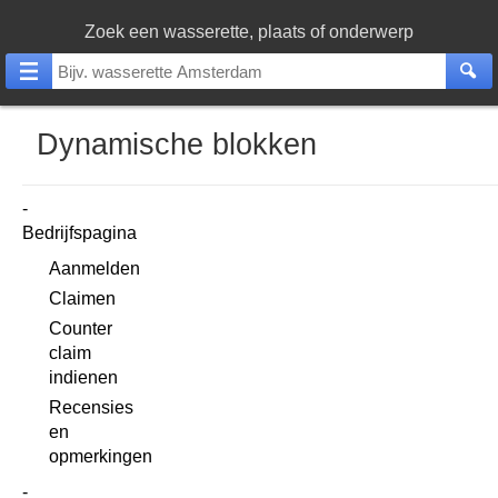
Zoek een wasserette, plaats of onderwerp
Dynamische blokken
Bedrijfspagina
Aanmelden
Claimen
Counter
claim
indienen
Recensies
en
opmerkingen