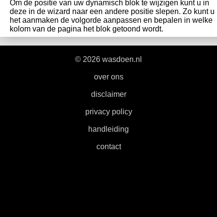
Om de positie van uw dynamisch blok te wijzigen kunt u in
deze in de wizard naar een andere positie slepen. Zo kunt u
het aanmaken de volgorde aanpassen en bepalen in welke
kolom van de pagina het blok getoond wordt.
© 2026 wasdoen.nl
|
over ons
|
disclaimer
|
privacy policy
|
handleiding
|
contact