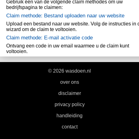
Gebruik één van de volgende claim methodes om uw
bedrijfspagina te claimen:
Claim methode: Bestand uploaden naar uw website
Upload een bestand naar uw website. Volg de instructies in 
wizard om de claim te voltooien.
Claim methode: E-mail activatie code
Ontvang een code in uw email waarmee u de claim kunt
voltooien.
© 2026 wasdoen.nl
|
over ons
|
disclaimer
|
privacy policy
|
handleiding
|
contact