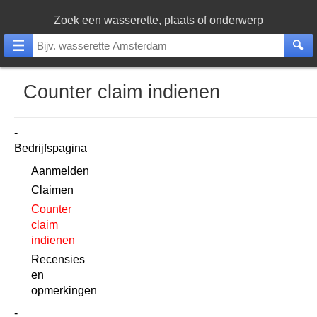
Zoek een wasserette, plaats of onderwerp
Counter claim indienen
Bedrijfspagina
Aanmelden
Claimen
Counter
claim
indienen
Recensies
en
opmerkingen