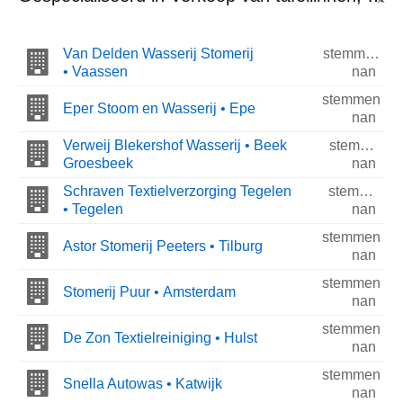
Van Delden Wasserij Stomerij
stemmen
• Vaassen
nan
stemmen
Eper Stoom en Wasserij • Epe
nan
Verweij Blekershof Wasserij • Beek
stemmen
Groesbeek
nan
Schraven Textielverzorging Tegelen
stemmen
• Tegelen
nan
stemmen
Astor Stomerij Peeters • Tilburg
nan
stemmen
Stomerij Puur • Amsterdam
nan
stemmen
De Zon Textielreiniging • Hulst
nan
stemmen
Snella Autowas • Katwijk
nan